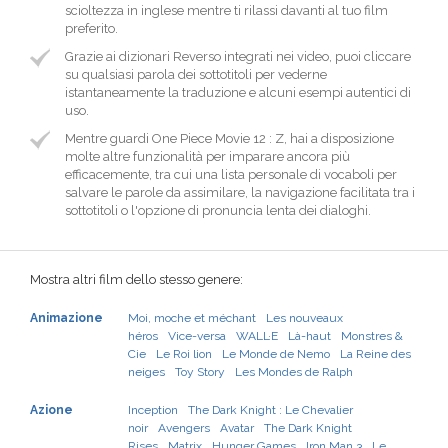
scioltezza in inglese mentre ti rilassi davanti al tuo film
preferito.
Grazie ai dizionari Reverso integrati nei video, puoi cliccare
su qualsiasi parola dei sottotitoli per vederne
istantaneamente la traduzione e alcuni esempi autentici di
uso.
Mentre guardi One Piece Movie 12 : Z, hai a disposizione
molte altre funzionalità per imparare ancora più
efficacemente, tra cui una lista personale di vocaboli per
salvare le parole da assimilare, la navigazione facilitata tra i
sottotitoli o l'opzione di pronuncia lenta dei dialoghi.
Mostra altri film dello stesso genere:
Animazione
Moi, moche et méchant
Les nouveaux
héros
Vice-versa
WALL·E
Là-haut
Monstres &
Cie
Le Roi lion
Le Monde de Nemo
La Reine des
neiges
Toy Story
Les Mondes de Ralph
Azione
Inception
The Dark Knight : Le Chevalier
noir
Avengers
Avatar
The Dark Knight
Rises
Matrix
Hunger Games
Iron Man 3
Le