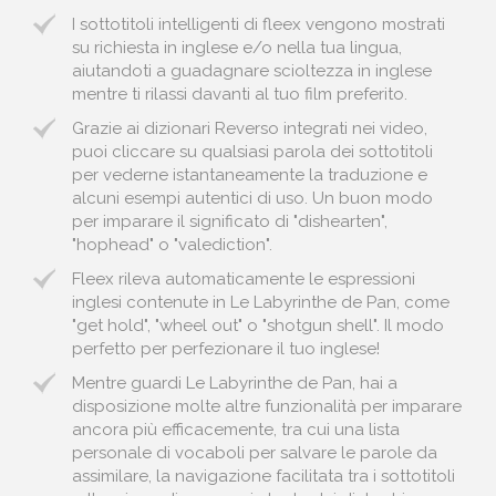
I sottotitoli intelligenti di fleex vengono mostrati
su richiesta in inglese e/o nella tua lingua,
aiutandoti a guadagnare scioltezza in inglese
mentre ti rilassi davanti al tuo film preferito.
Grazie ai dizionari Reverso integrati nei video,
puoi cliccare su qualsiasi parola dei sottotitoli
per vederne istantaneamente la traduzione e
alcuni esempi autentici di uso. Un buon modo
per imparare il significato di "dishearten",
"hophead" o "valediction".
Fleex rileva automaticamente le espressioni
inglesi contenute in Le Labyrinthe de Pan, come
"get hold", "wheel out" o "shotgun shell". Il modo
perfetto per perfezionare il tuo inglese!
Mentre guardi Le Labyrinthe de Pan, hai a
disposizione molte altre funzionalità per imparare
ancora più efficacemente, tra cui una lista
personale di vocaboli per salvare le parole da
assimilare, la navigazione facilitata tra i sottotitoli