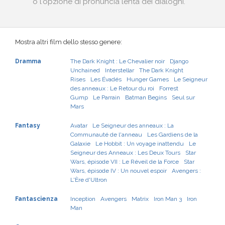
o l'opzione di pronuncia lenta dei dialoghi.
Mostra altri film dello stesso genere:
Dramma
The Dark Knight : Le Chevalier noir
Django
Unchained
Interstellar
The Dark Knight
Rises
Les Évadés
Hunger Games
Le Seigneur
des anneaux : Le Retour du roi
Forrest
Gump
Le Parrain
Batman Begins
Seul sur
Mars
Fantasy
Avatar
Le Seigneur des anneaux : La
Communauté de l'anneau
Les Gardiens de la
Galaxie
Le Hobbit : Un voyage inattendu
Le
Seigneur des Anneaux : Les Deux Tours
Star
Wars, épisode VII : Le Réveil de la Force
Star
Wars, épisode IV : Un nouvel espoir
Avengers :
L'Ère d'Ultron
Fantascienza
Inception
Avengers
Matrix
Iron Man 3
Iron
Man