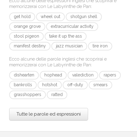
Ecco alcune delle espressioni inglesi che scoprirai e
memorizzerai con
Le Labyrinthe de Pan
:
get hold
wheel out
shotgun shell
orange grove
extracurricular activity
stool pigeon
take it up the ass
manifest destiny
jazz musician
tire iron
Ecco alcune delle parole inglesi che scoprirai e
memorizzerai con
Le Labyrinthe de Pan
:
dishearten
hophead
valediction
rapers
bankrolls
hotshot
off-duty
smears
grasshoppers
ratted
Tutte le parole ed espressioni