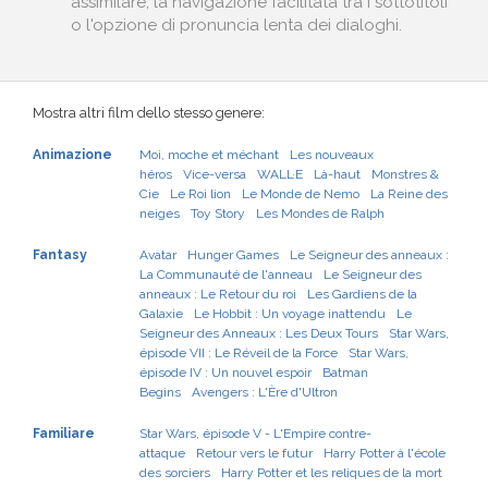
assimilare, la navigazione facilitata tra i sottotitoli
o l'opzione di pronuncia lenta dei dialoghi.
Mostra altri film dello stesso genere:
Animazione
Moi, moche et méchant
Les nouveaux
héros
Vice-versa
WALL·E
Là-haut
Monstres &
Cie
Le Roi lion
Le Monde de Nemo
La Reine des
neiges
Toy Story
Les Mondes de Ralph
Fantasy
Avatar
Hunger Games
Le Seigneur des anneaux :
La Communauté de l'anneau
Le Seigneur des
anneaux : Le Retour du roi
Les Gardiens de la
Galaxie
Le Hobbit : Un voyage inattendu
Le
Seigneur des Anneaux : Les Deux Tours
Star Wars,
épisode VII : Le Réveil de la Force
Star Wars,
épisode IV : Un nouvel espoir
Batman
Begins
Avengers : L'Ère d'Ultron
Familiare
Star Wars, épisode V - L'Empire contre-
attaque
Retour vers le futur
Harry Potter à l'école
des sorciers
Harry Potter et les reliques de la mort