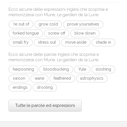
Ecco alcune delle espressioni inglesi che scoprirai e
memorizzerai con
Mune, Le gardien de la Lune
:
're out of
grow cold
prove yourselves
forked tongue
screw off
blow down
small fry
stress out
move aside
shade in
Ecco alcune delle parole inglesi che scoprirai e
memorizzerai con
Mune, Le gardien de la Lune
:
harpooning
bloodsucking
Yule
sloshing
swoon
wane
feathered
astrophysics
endings
drooling
Tutte le parole ed espressioni