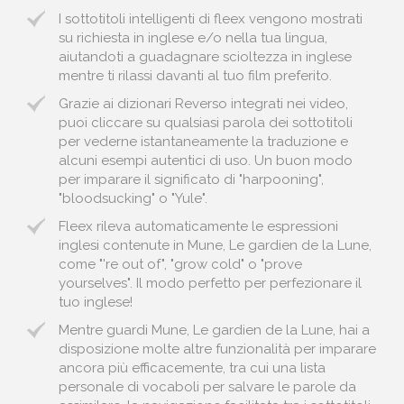
I sottotitoli intelligenti di fleex vengono mostrati
su richiesta in inglese e/o nella tua lingua,
aiutandoti a guadagnare scioltezza in inglese
mentre ti rilassi davanti al tuo film preferito.
Grazie ai dizionari Reverso integrati nei video,
puoi cliccare su qualsiasi parola dei sottotitoli
per vederne istantaneamente la traduzione e
alcuni esempi autentici di uso. Un buon modo
per imparare il significato di "harpooning",
"bloodsucking" o "Yule".
Fleex rileva automaticamente le espressioni
inglesi contenute in Mune, Le gardien de la Lune,
come "'re out of", "grow cold" o "prove
yourselves". Il modo perfetto per perfezionare il
tuo inglese!
Mentre guardi Mune, Le gardien de la Lune, hai a
disposizione molte altre funzionalità per imparare
ancora più efficacemente, tra cui una lista
personale di vocaboli per salvare le parole da