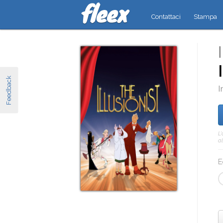
Contattaci
Stampa
Feedback
I
L
al
E