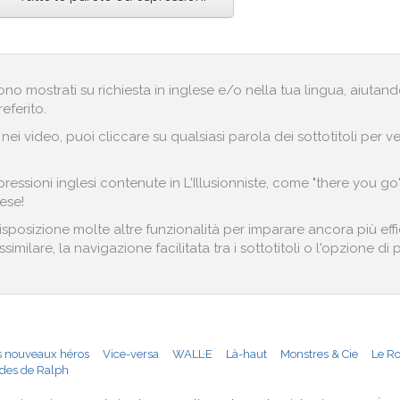
engono mostrati su richiesta in inglese e/o nella tua lingua, aiut
referito.
i nei video, puoi cliccare su qualsiasi parola dei sottotitoli pe
essioni inglesi contenute in L'Illusionniste, come "there you go
ese!
 disposizione molte altre funzionalità per imparare ancora più eff
imilare, la navigazione facilitata tra i sottotitoli o l'opzione di
s nouveaux héros
Vice-versa
WALL·E
Là-haut
Monstres & Cie
Le Ro
des de Ralph