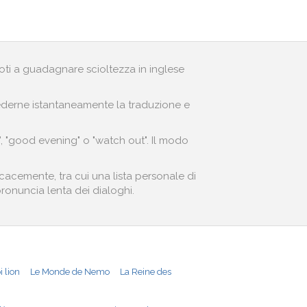
andoti a guadagnare scioltezza in inglese
r vederne istantaneamente la traduzione e
", "good evening" o "watch out". Il modo
icacemente, tra cui una lista personale di
 pronuncia lenta dei dialoghi.
i lion
Le Monde de Nemo
La Reine des