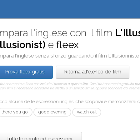
Impara l'inglese con il film
L'Ill
Illusionist)
e
fleex
mpara l'inglese senza sforzo guardando il film
L'Illusionniste
Prova fleex gratis
Ritorna all'elenco dei film
'abbonamento a fleex non include l'accesso a questo film. Con l'abbonamento gratuito pu
cuni film è necessario accedere via Netflix o un servizio simile, oppure scaricare da internet 
cco alcune delle espressioni inglesi che scoprirai e memorizzerai
there you go
good evening
watch out
Tutte le parole ed espressioni