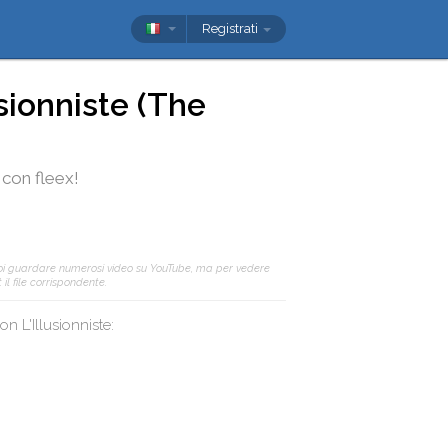
Registrati
usionniste (The
con
fleex
!
oi guardare numerosi video su YouTube, ma per vedere
il file corrispondente.
 con
L'Illusionniste
: