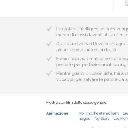
I sottotitoli intelligenti di fleex v
mentre ti rilassi davanti al tuo film p
Grazie ai dizionari Reverso integrat
alcuni esempi autentici di uso.
Fleex rileva automaticamente le espr
perfetto per perfezionare il tuo ingl
Mentre guardi L'Illusionniste, hai a
vocaboli per salvare le parole da ass
Mostra altri film dello stesso genere:
Animazione
Moi, moche et méchant
Le
neiges
Toy Story
Les Mon