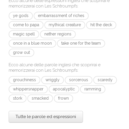
Ecco alcune delle espressioni inglesi che scoprirai e
memorizzerai con
Les Schtroumpfs
:
ye gods
embarrassment of riches
come to papa
mythical creature
hit the deck
magic spell
nether regions
once in a blue moon
take one for the team
grow out
Ecco alcune delle parole inglesi che scoprirai e
memorizzerai con
Les Schtroumpfs
:
grouchiness
wriggly
sorcerous
scaredy
whippersnapper
apocalyptic
ramming
stork
smacked
frown
Tutte le parole ed espressioni