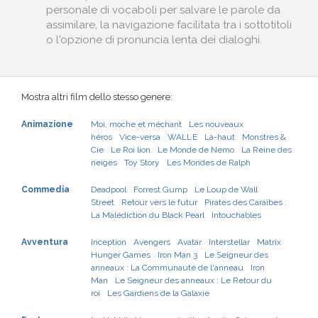
personale di vocaboli per salvare le parole da
assimilare, la navigazione facilitata tra i sottotitoli
o l'opzione di pronuncia lenta dei dialoghi.
Mostra altri film dello stesso genere:
Animazione
Moi, moche et méchant
Les nouveaux
héros
Vice-versa
WALL·E
Là-haut
Monstres &
Cie
Le Roi lion
Le Monde de Nemo
La Reine des
neiges
Toy Story
Les Mondes de Ralph
Commedia
Deadpool
Forrest Gump
Le Loup de Wall
Street
Retour vers le futur
Pirates des Caraïbes :
La Malédiction du Black Pearl
Intouchables
Avventura
Inception
Avengers
Avatar
Interstellar
Matrix
Hunger Games
Iron Man 3
Le Seigneur des
anneaux : La Communauté de l'anneau
Iron
Man
Le Seigneur des anneaux : Le Retour du
roi
Les Gardiens de la Galaxie