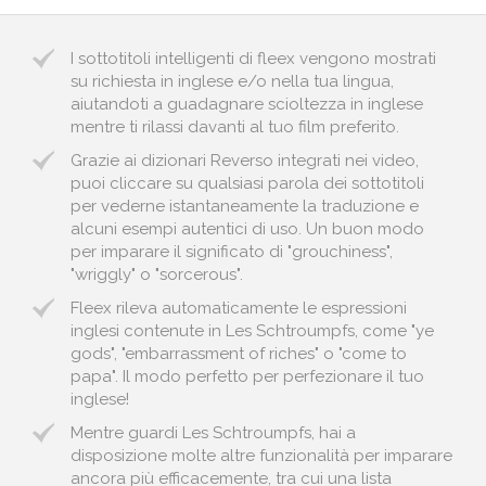
I sottotitoli intelligenti di fleex vengono mostrati
su richiesta in inglese e/o nella tua lingua,
aiutandoti a guadagnare scioltezza in inglese
mentre ti rilassi davanti al tuo film preferito.
Grazie ai dizionari Reverso integrati nei video,
puoi cliccare su qualsiasi parola dei sottotitoli
per vederne istantaneamente la traduzione e
alcuni esempi autentici di uso. Un buon modo
per imparare il significato di "grouchiness",
"wriggly" o "sorcerous".
Fleex rileva automaticamente le espressioni
inglesi contenute in Les Schtroumpfs, come "ye
gods", "embarrassment of riches" o "come to
papa". Il modo perfetto per perfezionare il tuo
inglese!
Mentre guardi Les Schtroumpfs, hai a
disposizione molte altre funzionalità per imparare
ancora più efficacemente, tra cui una lista