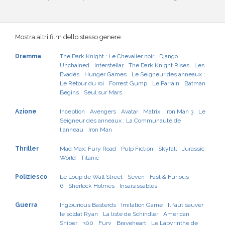
Mostra altri film dello stesso genere:
Dramma
The Dark Knight : Le Chevalier noir
Django
Unchained
Interstellar
The Dark Knight Rises
Les
Évadés
Hunger Games
Le Seigneur des anneaux :
Le Retour du roi
Forrest Gump
Le Parrain
Batman
Begins
Seul sur Mars
Azione
Inception
Avengers
Avatar
Matrix
Iron Man 3
Le
Seigneur des anneaux : La Communauté de
l'anneau
Iron Man
Thriller
Mad Max: Fury Road
Pulp Fiction
Skyfall
Jurassic
World
Titanic
Poliziesco
Le Loup de Wall Street
Seven
Fast & Furious
6
Sherlock Holmes
Insaisissables
Guerra
Inglourious Basterds
Imitation Game
Il faut sauver
le soldat Ryan
La liste de Schindler
American
Sniper
300
Fury
Braveheart
Le Labyrinthe de