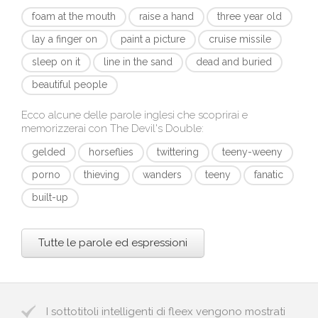
foam at the mouth
raise a hand
three year old
lay a finger on
paint a picture
cruise missile
sleep on it
line in the sand
dead and buried
beautiful people
Ecco alcune delle parole inglesi che scoprirai e
memorizzerai con
The Devil's Double
:
gelded
horseflies
twittering
teeny-weeny
porno
thieving
wanders
teeny
fanatic
built-up
Tutte le parole ed espressioni
I sottotitoli intelligenti di fleex vengono mostrati