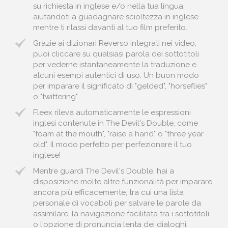
su richiesta in inglese e/o nella tua lingua,
aiutandoti a guadagnare scioltezza in inglese
mentre ti rilassi davanti al tuo film preferito.
Grazie ai dizionari Reverso integrati nei video,
puoi cliccare su qualsiasi parola dei sottotitoli
per vederne istantaneamente la traduzione e
alcuni esempi autentici di uso. Un buon modo
per imparare il significato di "gelded", "horseflies"
o "twittering".
Fleex rileva automaticamente le espressioni
inglesi contenute in The Devil's Double, come
"foam at the mouth", "raise a hand" o "three year
old". Il modo perfetto per perfezionare il tuo
inglese!
Mentre guardi The Devil's Double, hai a
disposizione molte altre funzionalità per imparare
ancora più efficacemente, tra cui una lista
personale di vocaboli per salvare le parole da
assimilare, la navigazione facilitata tra i sottotitoli
o l'opzione di pronuncia lenta dei dialoghi.