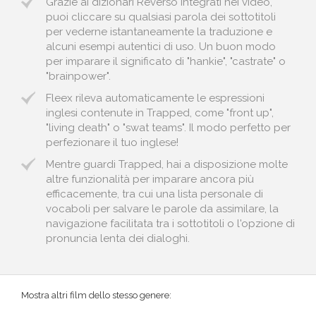
Grazie ai dizionari Reverso integrati nei video,
puoi cliccare su qualsiasi parola dei sottotitoli
per vederne istantaneamente la traduzione e
alcuni esempi autentici di uso. Un buon modo
per imparare il significato di "hankie", "castrate" o
"brainpower".
Fleex rileva automaticamente le espressioni
inglesi contenute in Trapped, come "front up",
"living death" o "swat teams". Il modo perfetto per
perfezionare il tuo inglese!
Mentre guardi Trapped, hai a disposizione molte
altre funzionalità per imparare ancora più
efficacemente, tra cui una lista personale di
vocaboli per salvare le parole da assimilare, la
navigazione facilitata tra i sottotitoli o l'opzione di
pronuncia lenta dei dialoghi.
Mostra altri film dello stesso genere: