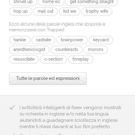
shrivel up
home ec
get something straight
hop up
mail out
kid we
trophy wife
Ecco alcune delle parole inglesi che scoprirai e
memorizzerai con
Trapped
:
hankie
castrate
brainpower
keycard
anesthesiologist
counteracts
morons
resuscitate
c-section
foreplay
Tutte le parole ed espressioni
I sottotitoli intelligenti di fleex vengono mostrati
su richiesta in inglese e/o nella tua lingua,
aiutandoti a guadagnare scioltezza in inglese
mentre ti rilassi davanti al tuo film preferito.