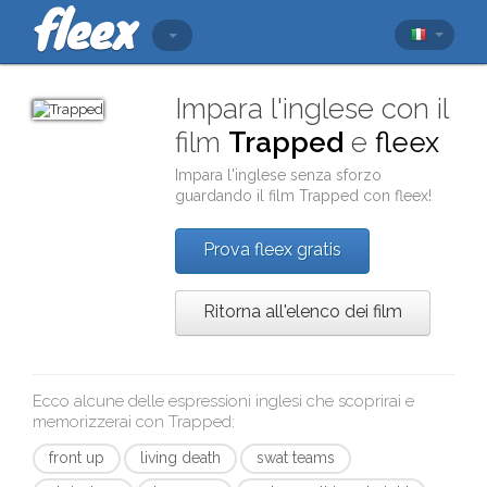
Impara l'inglese con il
film
Trapped
e
fleex
Impara l'inglese senza sforzo
guardando il film
Trapped
con
fleex
!
Prova fleex gratis
Ritorna all'elenco dei film
Ecco alcune delle espressioni inglesi che scoprirai e
memorizzerai con
Trapped
:
front up
living death
swat teams