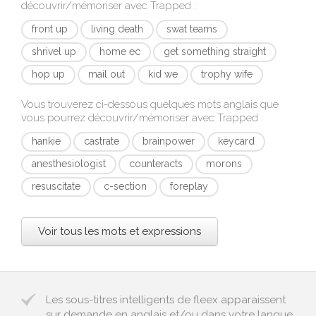
découvrir/mémoriser avec
Trapped
:
front up
living death
swat teams
shrivel up
home ec
get something straight
hop up
mail out
kid we
trophy wife
Vous trouverez ci-dessous quelques mots anglais que
vous pourrez découvrir/mémoriser avec
Trapped
:
hankie
castrate
brainpower
keycard
anesthesiologist
counteracts
morons
resuscitate
c-section
foreplay
Voir tous les mots et expressions
Les sous-titres intelligents de fleex apparaissent
sur demande en anglais et/ou dans votre langue