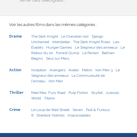
lente des dialogues...
Voir les autres films dans les mêmes catégories :
Drame
The Dark Knight : Le Chevalier noir
Django
Unchained
Interstellar
The Dark Knight Rises
Les
Évadés
Hunger Games
Le Seigneur des anneaux : Le
Retour du roi
Forrest Gump
Le Parrain
Batman
Begins
Seul sur Mars
Action
Inception
Avengers
Avatar
Matrix
Iron Man 3
Le
Seigneur des anneaux : La Communauté de
l'anneau
Iron Man
Thriller
Mad Max: Fury Road
Pulp Fiction
Skyfall
Jurassic
World
Titanic
Crime
Le Loup de Wall Street
Seven
Fast & Furious
6
Sherlock Holmes
Insaisissables