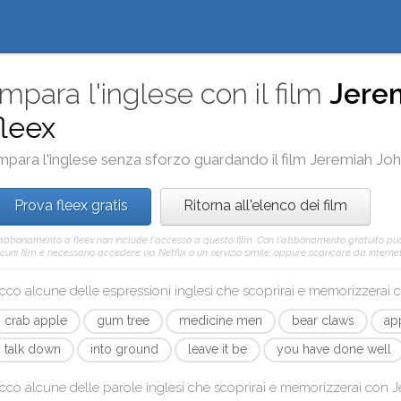
Impara l'inglese con il film
Jere
fleex
mpara l'inglese senza sforzo guardando il film
Jeremiah Jo
Prova fleex gratis
Ritorna all'elenco dei film
'abbonamento a fleex non include l'accesso a questo film. Con l'abbonamento gratuito pu
cuni film è necessario accedere via Netflix o un servizio simile, oppure scaricare da internet 
cco alcune delle espressioni inglesi che scoprirai e memorizzerai
crab apple
gum tree
medicine men
bear claws
ap
talk down
into ground
leave it be
you have done well
cco alcune delle parole inglesi che scoprirai e memorizzerai con
J