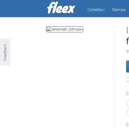
Contattaci
Stampa
Feedback
I
L
al
E
E