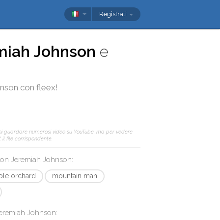
Registrati
miah Johnson
e
hnson
con
fleex
!
oi guardare numerosi video su YouTube, ma per vedere
il file corrispondente.
 con
Jeremiah Johnson
:
ple orchard
mountain man
eremiah Johnson
: