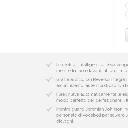
I sottotitoli intelligenti di fleex v
mentre ti rilassi davanti al tuo film p
Grazie ai dizionari Reverso integrat
alcuni esempi autentici di uso. Un b
Fleex rileva automaticamente le esp
modo perfetto per perfezionare il t
Mentre guardi Jeremiah Johnson, hai
personale di vocaboli per salvare le 
dialoghi.