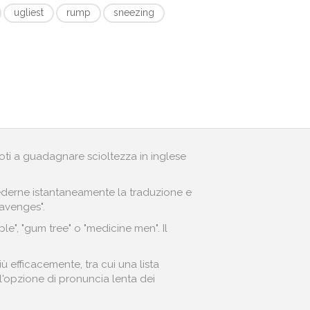
ugliest
rump
sneezing
andoti a guadagnare scioltezza in inglese
r vederne istantaneamente la traduzione e
"avenges".
e", "gum tree" o "medicine men". Il
 efficacemente, tra cui una lista
o l'opzione di pronuncia lenta dei