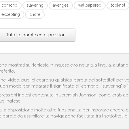
corncrib
slavering
avenges
wallpapered
topknot
excepting
chore
Tutte le parole ed espressioni
engono mostrati su richiesta in inglese e/o nella tua lingua, aiut
referito.
i nei video, puoi cliccare su qualsiasi parola dei sottotitoli pe
uon modo per imparare il significato di "corncrib", "slavering" o 
ressioni inglesi contenute in Jeremiah Johnson, come "crab appl
uo inglese!
 a disposizione molte altre funzionalità per imparare ancora più
parole da assimilare, la navigazione facilitata tra i sottotitoli 