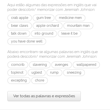
Aqui estão algumas das expressões em inglês que vai
poder descobrir/ memorizar com
Jeremiah Johnson
:
crab apple
gum tree
medicine men
bear claws
apple orchard
mountain man
talk down
into ground
leave it be
you have done well
Abaixo encontram-se algumas palavras em inglês que
poderá descobrir/ memorizar com
Jeremiah Johnson
:
corncrib
slavering
avenges
wallpapered
topknot
ugliest
rump
sneezing
excepting
chore
Ver todas as palavras e expressões