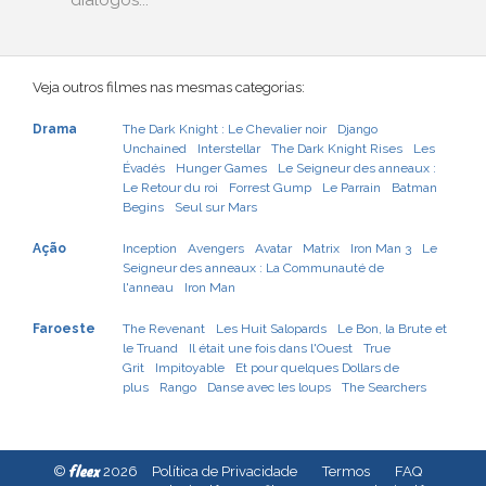
diálogos...
Veja outros filmes nas mesmas categorias:
Drama
The Dark Knight : Le Chevalier noir
Django
Unchained
Interstellar
The Dark Knight Rises
Les
Évadés
Hunger Games
Le Seigneur des anneaux :
Le Retour du roi
Forrest Gump
Le Parrain
Batman
Begins
Seul sur Mars
Ação
Inception
Avengers
Avatar
Matrix
Iron Man 3
Le
Seigneur des anneaux : La Communauté de
l'anneau
Iron Man
Faroeste
The Revenant
Les Huit Salopards
Le Bon, la Brute et
le Truand
Il était une fois dans l'Ouest
True
Grit
Impitoyable
Et pour quelques Dollars de
plus
Rango
Danse avec les loups
The Searchers
fleex
©
2026
Política de Privacidade
Termos
FAQ