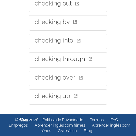
checking out
checking by
checking into
checking through
checking over
checking up
fleex
©
2026
Política de Privacidade
Termos
FAQ
Empregos
Aprender inglês com filmes
Aprender inglês com
séries
Gramática
Blog