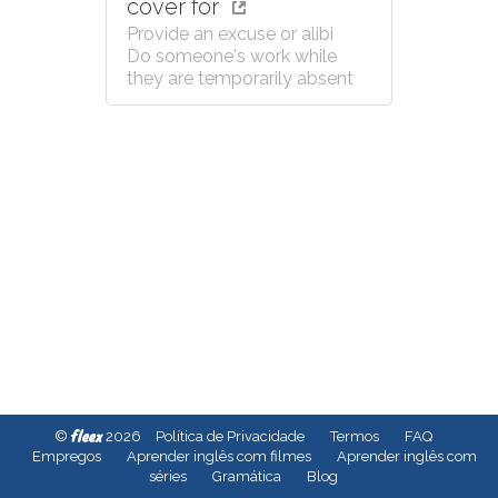
cover for
Provide an excuse or alibi
Do someone's work while
they are temporarily absent
fleex
©
2026
Política de Privacidade
Termos
FAQ
Empregos
Aprender inglês com filmes
Aprender inglês com
séries
Gramática
Blog