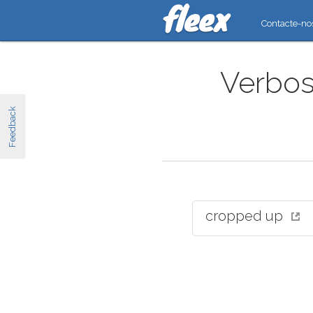
Contacte-no
Verbos
Feedback
cropped up