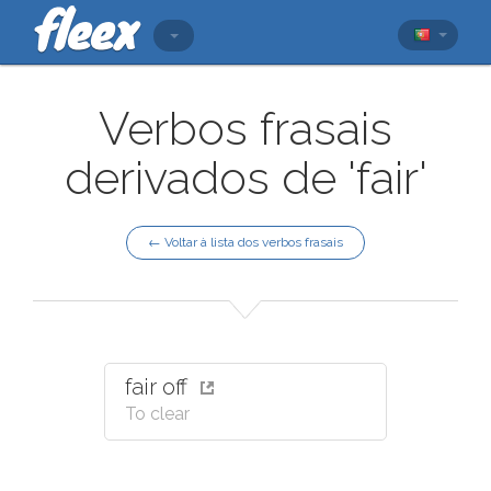
Verbos frasais
derivados de 'fair'
← Voltar à lista dos verbos frasais
fair off
To clear