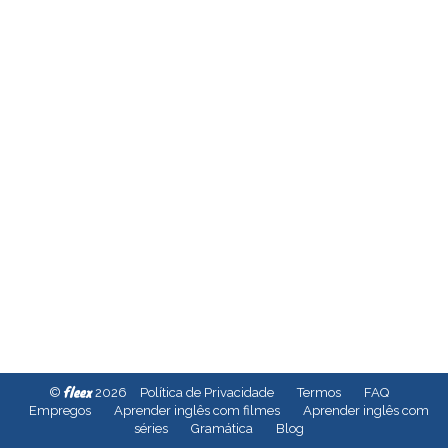
fleex
©
2026
Política de Privacidade
Termos
FAQ
Empregos
Aprender inglês com filmes
Aprender inglês com
séries
Gramática
Blog