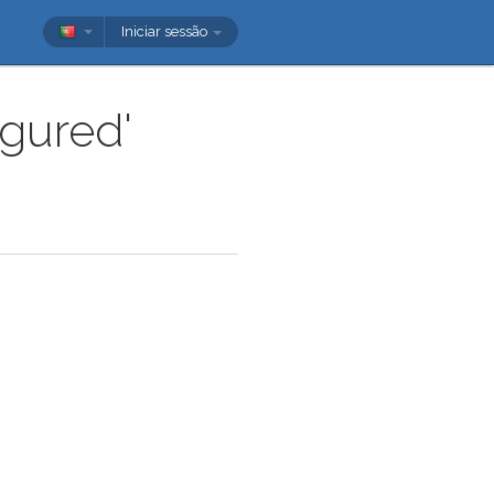
Iniciar sessão
igured'