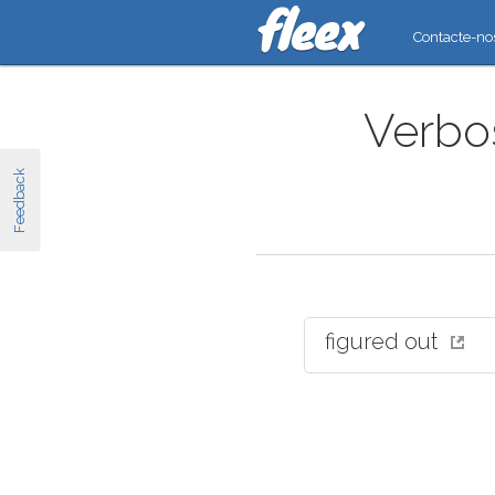
Contacte-no
Verbos
Feedback
figured out