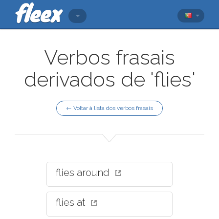
Verbos frasais
derivados de 'flies'
← Voltar à lista dos verbos frasais
flies around
flies at