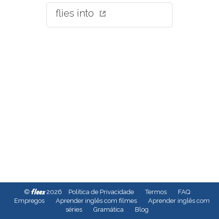
flies into
fleex
©
2026
Política de Privacidade
Termos
FAQ
Empregos
Aprender inglês com filmes
Aprender inglês com
séries
Gramática
Blog