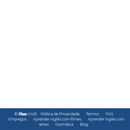
fleex
©
2026
Política de Privacidade
Termos
FAQ
Empregos
Aprender inglês com filmes
Aprender inglês com
séries
Gramática
Blog