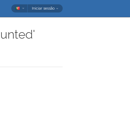
Iniciar sessão
hunted'