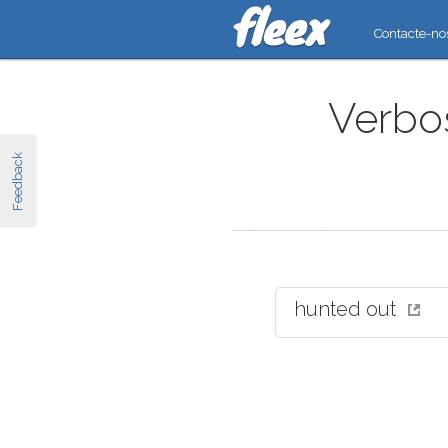
Contacte-no
Verbos
Feedback
hunted out