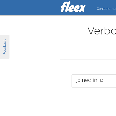
Contacte-no
Verbo
Feedback
joined in