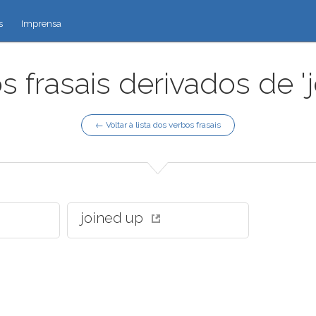
s
Imprensa
s frasais derivados de 'j
← Voltar à lista dos verbos frasais
joined up