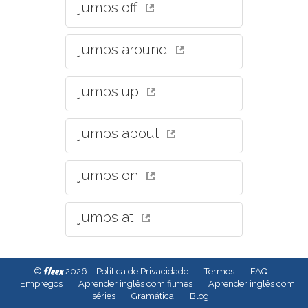
jumps off
jumps around
jumps up
jumps about
jumps on
jumps at
fleex
©
2026
Política de Privacidade
Termos
FAQ
Empregos
Aprender inglês com filmes
Aprender inglês com
séries
Gramática
Blog