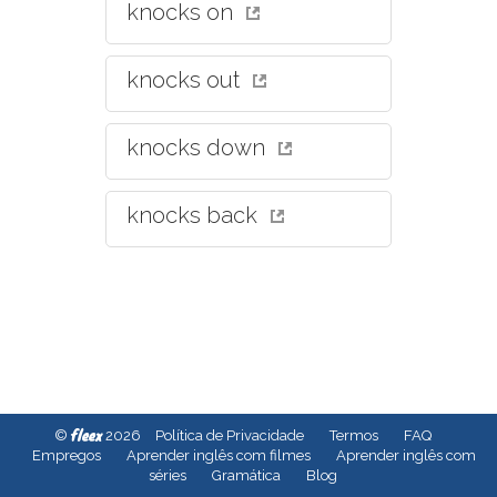
knocks on
knocks out
knocks down
knocks back
fleex
©
2026
Política de Privacidade
Termos
FAQ
Empregos
Aprender inglês com filmes
Aprender inglês com
séries
Gramática
Blog