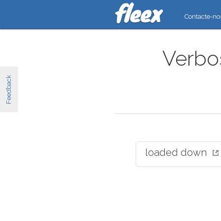
Contacte-no
Verbos
Feedback
loaded down