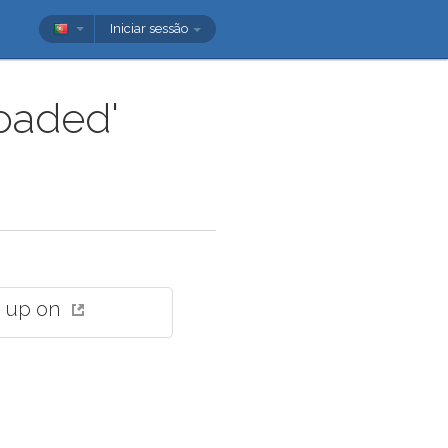
Iniciar sessão
loaded'
 up on