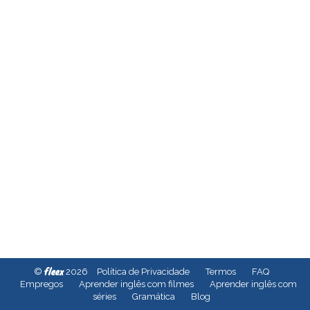
fleex
©
2026
Política de Privacidade
Termos
FAQ
Empregos
Aprender inglês com filmes
Aprender inglês com
séries
Gramática
Blog