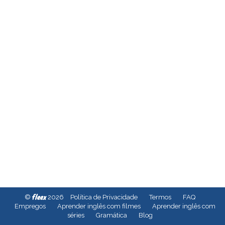
fleex
©
2026
Política de Privacidade
Termos
FAQ
Empregos
Aprender inglês com filmes
Aprender inglês com
séries
Gramática
Blog