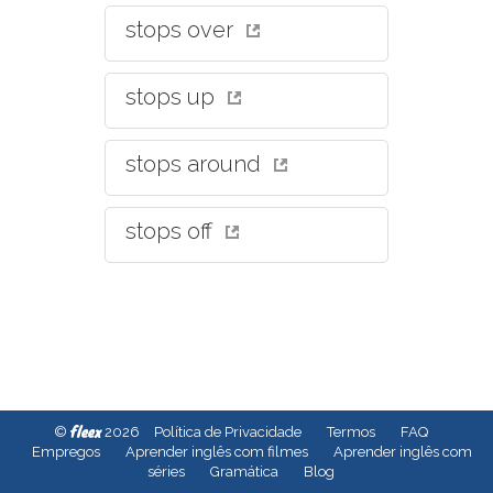
stops over
stops up
stops around
stops off
fleex
©
2026
Política de Privacidade
Termos
FAQ
Empregos
Aprender inglês com filmes
Aprender inglês com
séries
Gramática
Blog