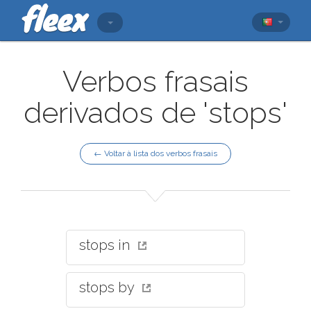
Verbos frasais
derivados de 'stops'
← Voltar à lista dos verbos frasais
stops in
stops by