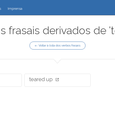
s
Imprensa
 frasais derivados de '
← Voltar à lista dos verbos frasais
teared up