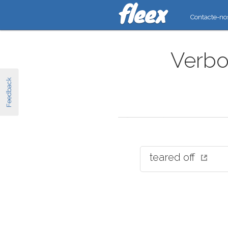
Contacte-no
Verbos
Feedback
teared off