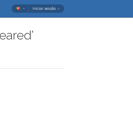
Iniciar sessão
teared'