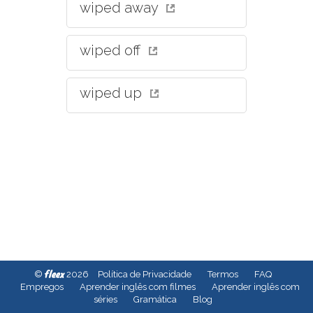
wiped away
wiped off
wiped up
fleex
©
2026
Política de Privacidade
Termos
FAQ
Empregos
Aprender inglês com filmes
Aprender inglês com
séries
Gramática
Blog