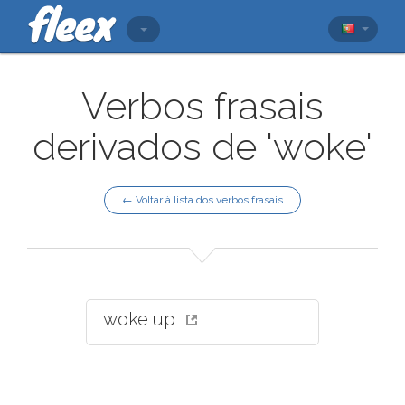
Verbos frasais
derivados de 'woke'
← Voltar à lista dos verbos frasais
woke up