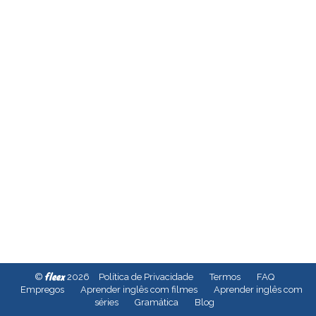
fleex
©
2026
Política de Privacidade
Termos
FAQ
Empregos
Aprender inglês com filmes
Aprender inglês com
séries
Gramática
Blog