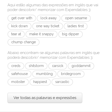
Aqui estão algumas das expressões em inglês que vai
poder descobrir/ memorizar com
Expendables 3
:
get over with
lock away
open sesame
kick down
one way ticket
ladies first
tear at
make it snappy
big dipper
chump change
Abaixo encontram-se algumas palavras em inglês que
poderá descobrir/ memorizar com
Expendables 3
:
creds
shitstorm
carsick
goddammit
safehouse
mumbling
bridegroom
mobster
happiest
sarcastic
Ver todas as palavras e expressões