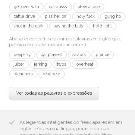
get over with
eat pussy
blew a fuse
cattle drive
piss her off
holy fuck
gung ho
shot in the dark
paying the bills
hold tight
Abaixo encontram-se algumas palavras em inglês que
poderá descobrir/ memorizar com
+ 1
:
deep-fry
ballplayers
saviors
prance
juicer
jerking
twos
overheat
bleachers
reappear
Ver todas as palavras e expressões
As legendas inteligentes do fleex aparecem em
inglês e/ou na sua língua, permitindo que