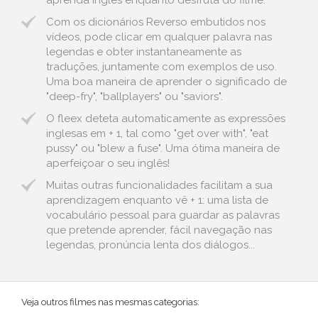
aprenda inglês enquanto desfruta do filme.
Com os dicionários Reverso embutidos nos
vídeos, pode clicar em qualquer palavra nas
legendas e obter instantaneamente as
traduções, juntamente com exemplos de uso.
Uma boa maneira de aprender o significado de
"deep-fry", "ballplayers" ou "saviors".
O fleex deteta automaticamente as expressões
inglesas em + 1, tal como "get over with", "eat
pussy" ou "blew a fuse". Uma ótima maneira de
aperfeiçoar o seu inglês!
Muitas outras funcionalidades facilitam a sua
aprendizagem enquanto vê + 1: uma lista de
vocabulário pessoal para guardar as palavras
que pretende aprender, fácil navegação nas
legendas, pronúncia lenta dos diálogos...
Veja outros filmes nas mesmas categorias: