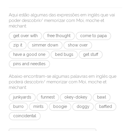
Aqui estão algumas das expressões em inglês que vai
poder descobrir/ memorizar com
Moi, moche et
méchant
:
get over with
free thought
come to papa
zip it
simmer down
show over
have a good one
bed bugs
get stuff
pins and needles
Abaixo encontram-se algumas palavras em inglês que
poderá descobrir/ memorizar com
Moi, moche et
méchant
:
junkyards
funnest
okey-dokey
bawl
burro
mints
boogie
doggy
baffled
coincidental