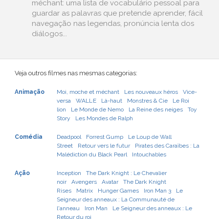
méchant: uma lista de vocabulário pessoal para
guardar as palavras que pretende aprender, fácil
navegação nas legendas, pronúncia lenta dos
diálogos...
Veja outros filmes nas mesmas categorias:
Animação
Moi, moche et méchant
Les nouveaux héros
Vice-
versa
WALL·E
Là-haut
Monstres & Cie
Le Roi
lion
Le Monde de Nemo
La Reine des neiges
Toy
Story
Les Mondes de Ralph
Comédia
Deadpool
Forrest Gump
Le Loup de Wall
Street
Retour vers le futur
Pirates des Caraïbes : La
Malédiction du Black Pearl
Intouchables
Ação
Inception
The Dark Knight : Le Chevalier
noir
Avengers
Avatar
The Dark Knight
Rises
Matrix
Hunger Games
Iron Man 3
Le
Seigneur des anneaux : La Communauté de
l'anneau
Iron Man
Le Seigneur des anneaux : Le
Retour du roi