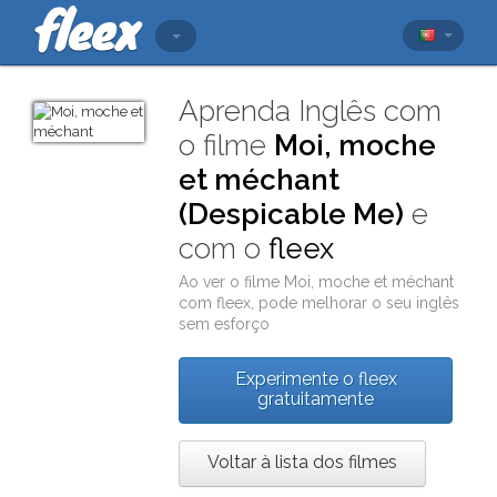
Aprenda Inglês com
o filme
Moi, moche
et méchant
(Despicable Me)
e
com o
fleex
Ao ver o filme
Moi, moche et méchant
com
fleex
, pode melhorar o seu inglês
sem esforço
Experimente o fleex
gratuitamente
Voltar à lista dos filmes