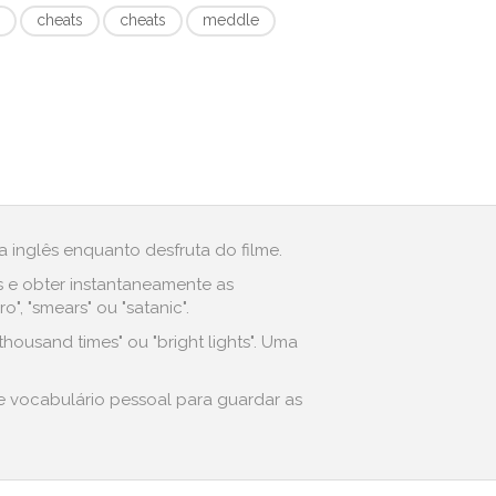
s
cheats
cheats
meddle
 inglês enquanto desfruta do filme.
s e obter instantaneamente as
, "smears" ou "satanic".
housand times" ou "bright lights". Uma
de vocabulário pessoal para guardar as