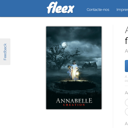
Contacte-nos
Impre
Feedback
A
A 
co
A
A