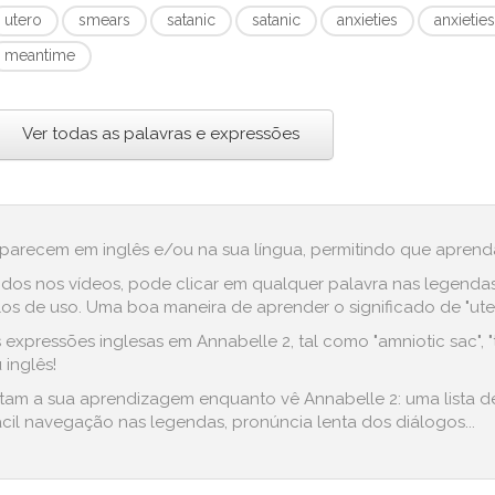
utero
smears
satanic
satanic
anxieties
anxietie
meantime
Ver todas as palavras e expressões
aparecem em inglês e/ou na sua língua, permitindo que aprenda
dos nos vídeos, pode clicar em qualquer palavra nas legenda
 de uso. Uma boa maneira de aprender o significado de "utero"
xpressões inglesas em Annabelle 2, tal como "amniotic sac", "t
 inglês!
litam a sua aprendizagem enquanto vê Annabelle 2: uma lista 
cil navegação nas legendas, pronúncia lenta dos diálogos...