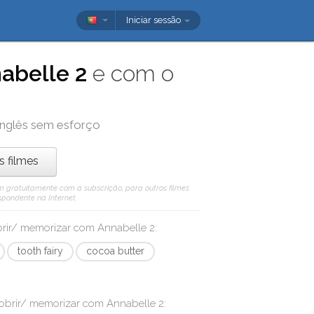
Iniciar sessão
abelle 2
e com o
inglês sem esforço
os filmes
 vêm gratuitamente com a subscrição; para outros filmes
spondente na Internet.
obrir/ memorizar com
Annabelle 2
:
tooth fairy
cocoa butter
cobrir/ memorizar com
Annabelle 2
: