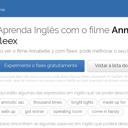
nsa
Aprenda Inglês com o filme
Ann
fleex
o ver o filme
Annabelle 2
com
fleex
, pode melhorar o seu 
Experimente o fleex gratuitamente
Voltar à lista d
subscrição fleex não inclui o acesso a este filme. Diversos filmes disponíveis no YouTube
mo este, deve ter acesso a um serviço como o Netflix ou fazer download do ficheiro corre
qui estão algumas das expressões em inglês que vai poder desc
amniotic sac
thousand times
bright lights
made up for
walk up
got worse
operating room
come in handy
baixo encontram-se algumas palavras em inglês que poderá des