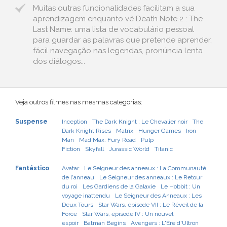
Muitas outras funcionalidades facilitam a sua
aprendizagem enquanto vê Death Note 2 : The
Last Name: uma lista de vocabulário pessoal
para guardar as palavras que pretende aprender,
fácil navegação nas legendas, pronúncia lenta
dos diálogos...
Veja outros filmes nas mesmas categorias:
Suspense
Inception
The Dark Knight : Le Chevalier noir
The
Dark Knight Rises
Matrix
Hunger Games
Iron
Man
Mad Max: Fury Road
Pulp
Fiction
Skyfall
Jurassic World
Titanic
Fantástico
Avatar
Le Seigneur des anneaux : La Communauté
de l'anneau
Le Seigneur des anneaux : Le Retour
du roi
Les Gardiens de la Galaxie
Le Hobbit : Un
voyage inattendu
Le Seigneur des Anneaux : Les
Deux Tours
Star Wars, épisode VII : Le Réveil de la
Force
Star Wars, épisode IV : Un nouvel
espoir
Batman Begins
Avengers : L'Ère d'Ultron