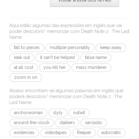
Aqui estão algumas das expressões em inglês que vai
poder descobrir/ memorizar com
Death Note 2 : The Last
Name
:
fall to pieces
multiple personality
keep away
leak out
it can't be helped
false name
at all cost
you kill her
mass murderer
zoom in on
Abaixo encontram-se algumas palavras em inglês que
poderá descobrir/ memorizar com
Death Note 2 : The
Last Name
:
anchorwoman
slyly
outwit
around-the-clock
stalkers
sarcastic
evidences
videotapes
Reaper
autocratic