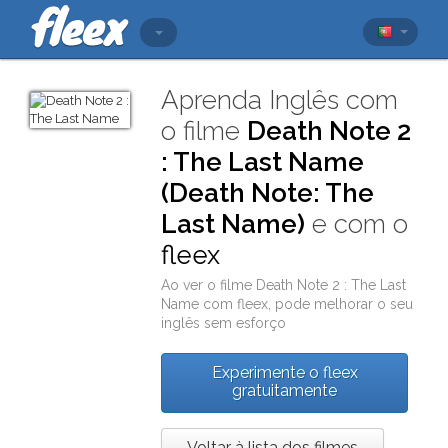
Aprenda Inglês com
o filme
Death Note 2
: The Last Name
(Death Note: The
Last Name)
e com o
fleex
Ao ver o filme
Death Note 2 : The Last
Name
com
fleex
, pode melhorar o seu
inglês sem esforço
Experimente o fleex
gratuitamente
Voltar à lista dos filmes