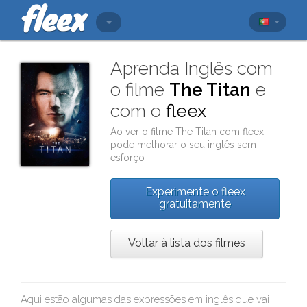
Aprenda Inglês com
o filme
The Titan
e
com o
fleex
Ao ver o filme
The Titan
com
fleex
,
pode melhorar o seu inglês sem
esforço
Experimente o fleex
gratuitamente
Voltar à lista dos filmes
Aqui estão algumas das expressões em inglês que vai