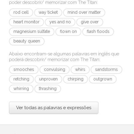
poder descobrir/ memorizar com
The Titan
:
rod cell
way ticket
mind over matter
heart monitor
yes and no
give over
magnesium sulfate
flown on
flash floods
beauty queen
Abaixo encontram-se algumas palavras em inglês que
poderá descobrir/ memorizar com
The Titan
:
smooches
convulsing
whirs
sandstorms
retching
unproven
chirping
outgrown
whirring
thrashing
Ver todas as palavras e expressões