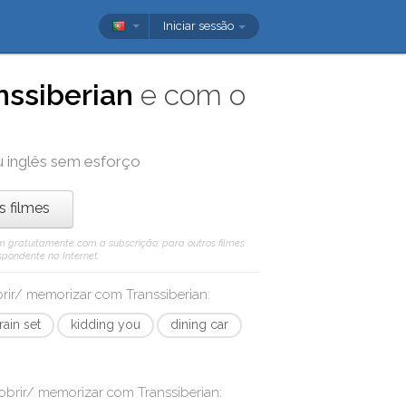
Iniciar sessão
nssiberian
e com o
u inglês sem esforço
os filmes
 vêm gratuitamente com a subscrição; para outros filmes
spondente na Internet.
obrir/ memorizar com
Transsiberian
:
train set
kidding you
dining car
cobrir/ memorizar com
Transsiberian
: