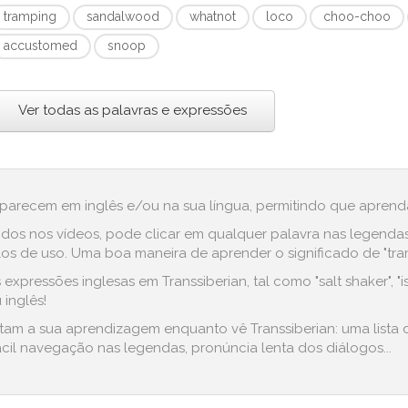
tramping
sandalwood
whatnot
loco
choo-choo
accustomed
snoop
Ver todas as palavras e expressões
aparecem em inglês e/ou na sua língua, permitindo que aprenda
dos nos vídeos, pode clicar em qualquer palavra nas legenda
s de uso. Uma boa maneira de aprender o significado de "tram
xpressões inglesas em Transsiberian, tal como "salt shaker", "is
 inglês!
litam a sua aprendizagem enquanto vê Transsiberian: uma lista
cil navegação nas legendas, pronúncia lenta dos diálogos...