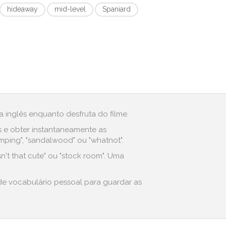
hideaway
mid-level
Spaniard
 inglês enquanto desfruta do filme.
s e obter instantaneamente as
ping", "sandalwood" ou "whatnot".
n't that cute" ou "stock room". Uma
 de vocabulário pessoal para guardar as