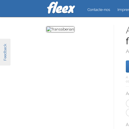
Contacte-nos
Impre
Feedback
A
A 
co
A
A