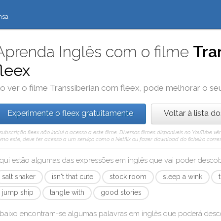
nsa
Aprenda Inglês com o filme
Tra
fleex
o ver o filme
Transsiberian
com
fleex
, pode melhorar o se
Experimente o fleex gratuitamente
Voltar à lista d
subscrição fleex não inclui o acesso a este filme. Diversos filmes disponíveis no YouTube
mo este, deve ter acesso a um serviço como o Netflix ou fazer download do ficheiro corre
qui estão algumas das expressões em inglês que vai poder desc
salt shaker
isn't that cute
stock room
sleep a wink
jump ship
tangle with
good stories
baixo encontram-se algumas palavras em inglês que poderá des