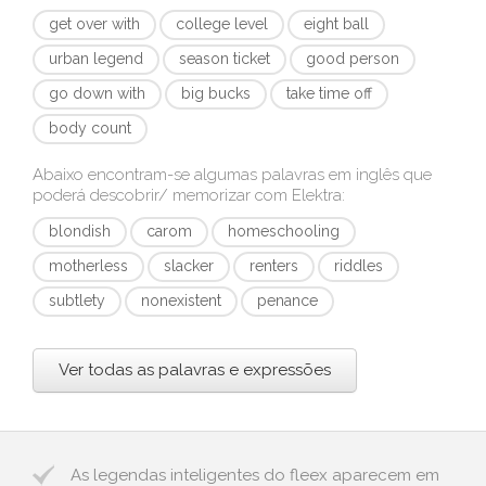
get over with
college level
eight ball
urban legend
season ticket
good person
go down with
big bucks
take time off
body count
Abaixo encontram-se algumas palavras em inglês que
poderá descobrir/ memorizar com
Elektra
:
blondish
carom
homeschooling
motherless
slacker
renters
riddles
subtlety
nonexistent
penance
Ver todas as palavras e expressões
As legendas inteligentes do fleex aparecem em