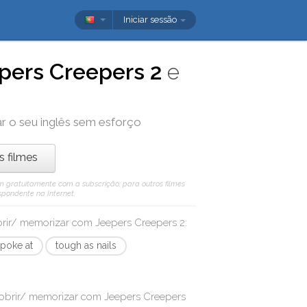
Iniciar sessão
pers Creepers 2
e
r o seu inglês sem esforço
os filmes
 vêm gratuitamente com a subscrição; para outros filmes
spondente na Internet.
obrir/ memorizar com
Jeepers Creepers 2
:
poke at
tough as nails
cobrir/ memorizar com
Jeepers Creepers