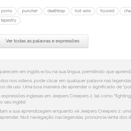
:
poms
puncher
deathtrap
hot-wire
floored
cha
tapestry
Ver todas as palavras e expressões
aparecem em inglês e/ou na sua língua, permitindo que aprenda
dos nos vídeos, pode clicar em qualquer palavra nas legenda
s de uso. Uma boa maneira de aprender o significado de "poms
xpressões inglesas em Jeepers Creepers 2, tal como "fighting c
 seu inglês!
litam a sua aprendizagem enquanto vê Jeepers Creepers 2: uma
prender, fácil navegação nas legendas, pronúncia lenta dos di