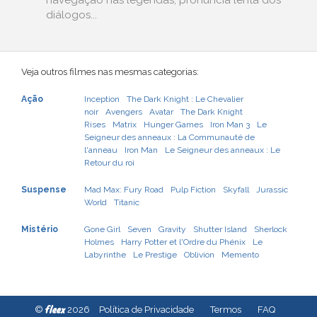
navegação nas legendas, pronúncia lenta dos
diálogos...
Veja outros filmes nas mesmas categorias:
Ação
Inception
The Dark Knight : Le Chevalier
noir
Avengers
Avatar
The Dark Knight
Rises
Matrix
Hunger Games
Iron Man 3
Le
Seigneur des anneaux : La Communauté de
l'anneau
Iron Man
Le Seigneur des anneaux : Le
Retour du roi
Suspense
Mad Max: Fury Road
Pulp Fiction
Skyfall
Jurassic
World
Titanic
Mistério
Gone Girl
Seven
Gravity
Shutter Island
Sherlock
Holmes
Harry Potter et l'Ordre du Phénix
Le
Labyrinthe
Le Prestige
Oblivion
Memento
fleex
©
2026
Política de Privacidade
Termos
FAQ