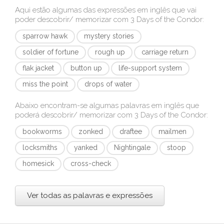
Aqui estão algumas das expressões em inglês que vai
poder descobrir/ memorizar com
3 Days of the Condor
:
sparrow hawk
mystery stories
soldier of fortune
rough up
carriage return
flak jacket
button up
life-support system
miss the point
drops of water
Abaixo encontram-se algumas palavras em inglês que
poderá descobrir/ memorizar com
3 Days of the Condor
:
bookworms
zonked
draftee
mailmen
locksmiths
yanked
Nightingale
stoop
homesick
cross-check
Ver todas as palavras e expressões