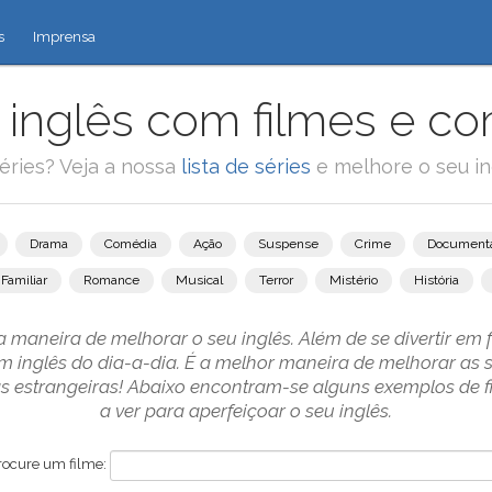
s
Imprensa
inglês com filmes e co
éries? Veja a nossa
lista de séries
e melhore o seu in
Drama
Comédia
Ação
Suspense
Crime
Documentá
Familiar
Romance
Musical
Terror
Mistério
História
 maneira de melhorar o seu inglês. Além de se divertir em 
m inglês do dia-a-dia. É a melhor maneira de melhorar as
 estrangeiras! Abaixo encontram-se alguns exemplos de 
a ver para aperfeiçoar o seu inglês.
rocure um filme: