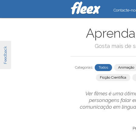
Contacte-no
Aprenda 
Gosta mais de s
Feedback
Categorias:
Todos
Animação
Ficção Científica
Ver filmes é uma ótima
personagens falar e
comunicação em línguas
P