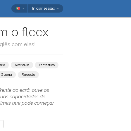
Iniciar sessão
m o fleex
glês com elas!
rio
Aventura
Fantástico
Guerra
Faroeste
frente ao ecrã, ouve os
 suas capacidades de
filmes que pode começar