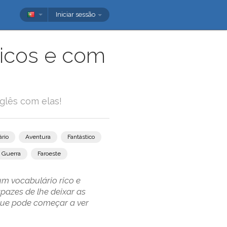
Iniciar sessão
ticos e com
glês com elas!
rio
Aventura
Fantástico
Guerra
Faroeste
um vocabulário rico e
pazes de lhe deixar as
que pode começar a ver