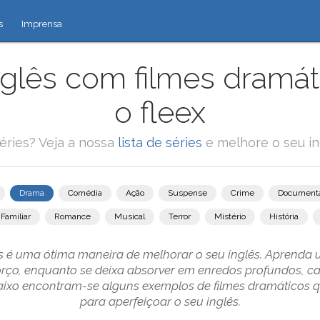
s
Imprensa
glês com filmes dramá
o fleex
éries? Veja a nossa
lista de séries
e melhore o seu in
Drama
Comédia
Ação
Suspense
Crime
Documentá
Familiar
Romance
Musical
Terror
Mistério
História
s é uma ótima maneira de melhorar o seu inglês. Aprenda 
forço, enquanto se deixa absorver em enredos profundos, ca
ixo encontram-se alguns exemplos de filmes dramáticos 
para aperfeiçoar o seu inglês.