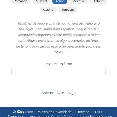
Romance
Musical
Terror
Mistério
História
Guerra
Faroeste
Ver filmes de terror é uma ótima maneira de melhorar o
seu inglês... com arrepios na espinha! Enriqueça o seu
vocabulário enquanto os seus heróis escapam à morte
certa. Abaixo encontram-se alguns exemplos de filmes
de terror que pode começar a ver para aperfeiçoar o seu
inglês.
Procure um filme:
Anterior
| 6701 - 6750
fleex
©
2026
Política de Privacidade
Termos
FAQ
Empregos
Aprender inglês com filmes
Aprender inglês com