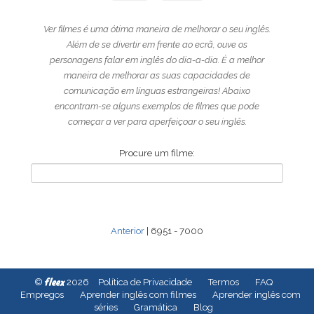
Ver filmes é uma ótima maneira de melhorar o seu inglês.
Além de se divertir em frente ao ecrã, ouve os
personagens falar em inglês do dia-a-dia. É a melhor
maneira de melhorar as suas capacidades de
comunicação em línguas estrangeiras! Abaixo
encontram-se alguns exemplos de filmes que pode
começar a ver para aperfeiçoar o seu inglês.
Procure um filme:
Anterior
| 6951 - 7000
fleex
©
2026
Política de Privacidade
Termos
FAQ
Empregos
Aprender inglês com filmes
Aprender inglês com
séries
Gramática
Blog