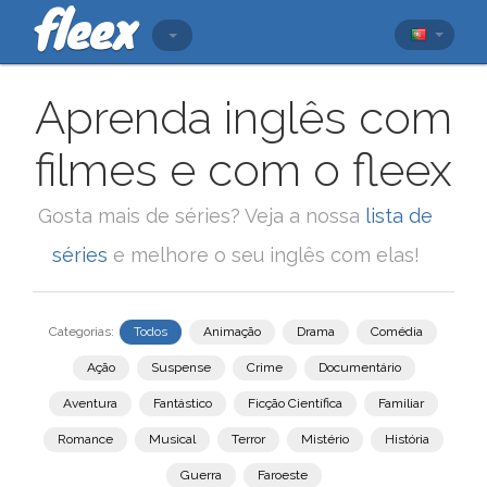
Aprenda inglês com
filmes e com o fleex
Gosta mais de séries? Veja a nossa
lista de
séries
e melhore o seu inglês com elas!
Categorias:
Todos
Animação
Drama
Comédia
Ação
Suspense
Crime
Documentário
Aventura
Fantástico
Ficção Científica
Familiar
Romance
Musical
Terror
Mistério
História
Guerra
Faroeste