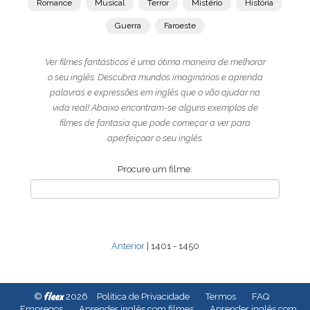
Romance
Musical
Terror
Mistério
História
Guerra
Faroeste
Ver filmes fantásticos é uma ótima maneira de melhorar
o seu inglês. Descubra mundos imaginários e aprenda
palavras e expressões em inglês que o vão ajudar na
vida real! Abaixo encontram-se alguns exemplos de
filmes de fantasia que pode começar a ver para
aperfeiçoar o seu inglês.
Procure um filme:
Anterior
| 1401 - 1450
fleex
©
2026
Política de Privacidade
Termos
FAQ
Empregos
Aprender inglês com filmes
Aprender inglês com