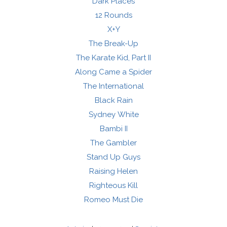
Dark Places
12 Rounds
X+Y
The Break-Up
The Karate Kid, Part II
Along Came a Spider
The International
Black Rain
Sydney White
Bambi II
The Gambler
Stand Up Guys
Raising Helen
Righteous Kill
Romeo Must Die