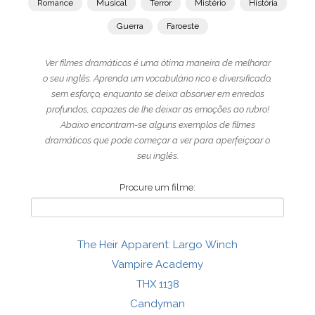
Romance
Musical
Terror
Mistério
História
Guerra
Faroeste
Ver filmes dramáticos é uma ótima maneira de melhorar
o seu inglês. Aprenda um vocabulário rico e diversificado,
sem esforço, enquanto se deixa absorver em enredos
profundos, capazes de lhe deixar as emoções ao rubro!
Abaixo encontram-se alguns exemplos de filmes
dramáticos que pode começar a ver para aperfeiçoar o
seu inglês.
Procure um filme:
The Heir Apparent: Largo Winch
Vampire Academy
THX 1138
Candyman