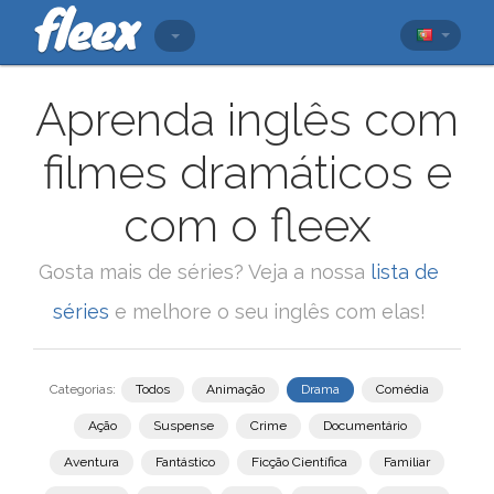
Aprenda inglês com
filmes dramáticos e
com o fleex
Gosta mais de séries? Veja a nossa
lista de
séries
e melhore o seu inglês com elas!
Categorias:
Todos
Animação
Drama
Comédia
Ação
Suspense
Crime
Documentário
Aventura
Fantástico
Ficção Científica
Familiar