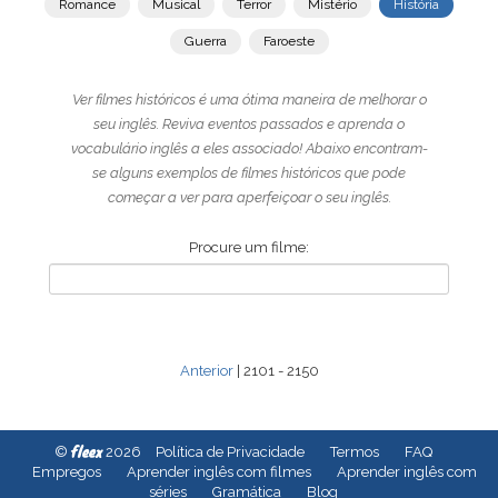
Romance
Musical
Terror
Mistério
História
Guerra
Faroeste
Ver filmes históricos é uma ótima maneira de melhorar o
seu inglês. Reviva eventos passados e aprenda o
vocabulário inglês a eles associado! Abaixo encontram-
se alguns exemplos de filmes históricos que pode
começar a ver para aperfeiçoar o seu inglês.
Procure um filme:
Anterior
| 2101 - 2150
fleex
©
2026
Política de Privacidade
Termos
FAQ
Empregos
Aprender inglês com filmes
Aprender inglês com
séries
Gramática
Blog