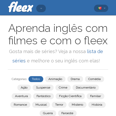
Aprenda inglês com
filmes e com o fleex
Gosta mais de séries? Veja a nossa
lista de
séries
e melhore o seu inglês com elas!
Categorias:
Todos
Animação
Drama
Comédia
Ação
Suspense
Crime
Documentário
Aventura
Fantástico
Ficção Científica
Familiar
Romance
Musical
Terror
Mistério
História
Guerra
Faroeste