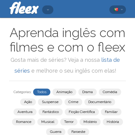
Aprenda inglês com
filmes e com o fleex
Gosta mais de séries? Veja a nossa
lista de
séries
e melhore o seu inglês com elas!
Categorias:
Todos
Animação
Drama
Comédia
Ação
Suspense
Crime
Documentário
Aventura
Fantástico
Ficção Científica
Familiar
Romance
Musical
Terror
Mistério
História
Guerra
Faroeste