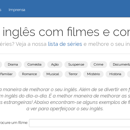
s
Imprensa
inglês com filmes e co
éries? Veja a nossa
lista de séries
e melhore o seu in
Drama
Comédia
Ação
Suspense
Crime
Documentá
Familiar
Romance
Musical
Terror
Mistério
História
 maneira de melhorar o seu inglês. Além de se divertir em 
m inglês do dia-a-dia. É a melhor maneira de melhorar as
 estrangeiras! Abaixo encontram-se alguns exemplos de 
a ver para aperfeiçoar o seu inglês.
rocure um filme: