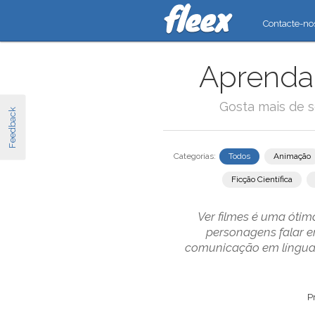
Contacte-no
Aprenda 
Gosta mais de s
Feedback
Categorias:
Todos
Animação
Ficção Científica
Ver filmes é uma ótima
personagens falar e
comunicação em línguas
P