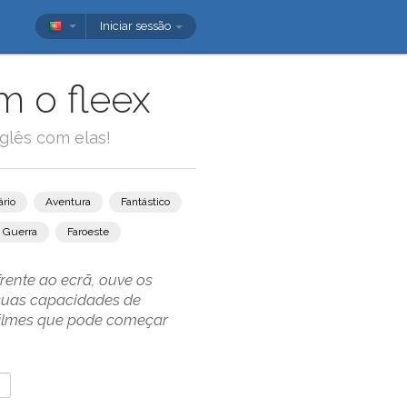
Iniciar sessão
m o fleex
glês com elas!
rio
Aventura
Fantástico
Guerra
Faroeste
frente ao ecrã, ouve os
 suas capacidades de
filmes que pode começar