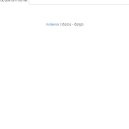
rocure um filme:
Anterior
| 6201 - 6250