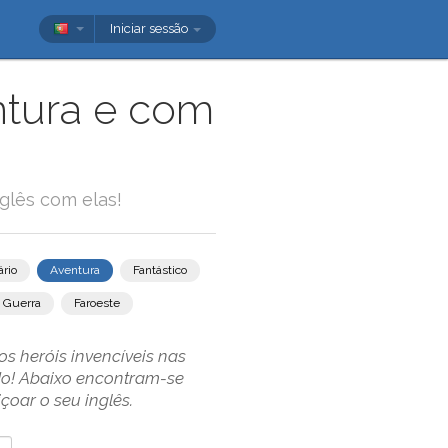
Iniciar sessão
ntura e com
glês com elas!
rio
Aventura
Fantástico
Guerra
Faroeste
s heróis invencíveis nas
do! Abaixo encontram-se
oar o seu inglês.