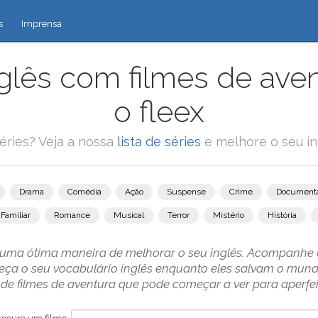
s
Imprensa
glês com filmes de ave
o fleex
éries? Veja a nossa
lista de séries
e melhore o seu in
Drama
Comédia
Ação
Suspense
Crime
Documentá
Familiar
Romance
Musical
Terror
Mistério
História
é uma ótima maneira de melhorar o seu inglês. Acompanhe o
ueça o seu vocabulário inglês enquanto eles salvam o mun
de filmes de aventura que pode começar a ver para aperfeiç