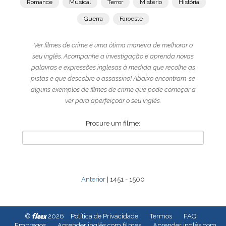
Romance
Musical
Terror
Mistério
História
Guerra
Faroeste
Ver filmes de crime é uma ótima maneira de melhorar o
seu inglês. Acompanhe a investigação e aprenda novas
palavras e expressões inglesas à medida que recolhe as
pistas e que descobre o assassino! Abaixo encontram-se
alguns exemplos de filmes de crime que pode começar a
ver para aperfeiçoar o seu inglês.
Procure um filme:
Anterior
| 1451 - 1500
fleex
©
2026
Política de Privacidade
Termos
FAQ
Empregos
Aprender inglês com filmes
Aprender inglês com