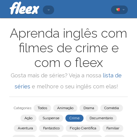
Aprenda inglês com
filmes de crime e
com o fleex
Gosta mais de séries? Veja a nossa
lista de
séries
e melhore o seu inglês com elas!
Categorias:
Todos
Animação
Drama
Comédia
Ação
Suspense
Crime
Documentário
Aventura
Fantástico
Ficção Científica
Familiar